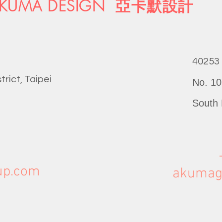
KUMA DESIGN 亞卡默設計
40253
trict, Taipei
No. 10
South 
up.com
akumag