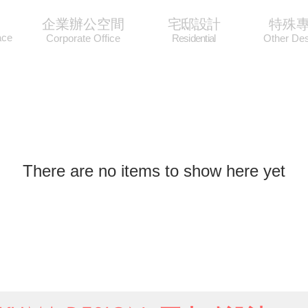
企業辦公空間
宅邸設計
特殊
ace
Corporate Office
Residential
Other Des
There are no items to show here yet