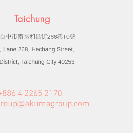
Taichung
台中市南區和昌街
巷
號
268
10
, Lane 268, Hechang Street,
District, Taichung City 40253
+886 4 2265 2170
roup@akumagroup.com