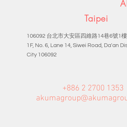
A
Taipei
台北市大安區四維路
巷
號
樓
106092
14
6
1
1F, No. 6, Lane 14, Siwei Road, Da'an Dis
City 106092
+886 2 2700 1353
akumagroup@akumagro